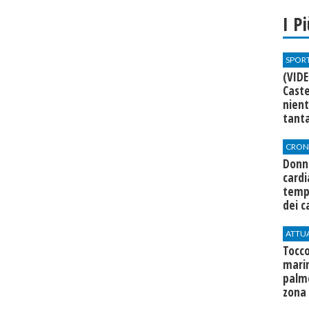
I P
SPOR
(VIDE
Caste
nien
tant
CRON
Donna
cardi
temp
dei c
ATTU
Tocco
mari
palme
zona