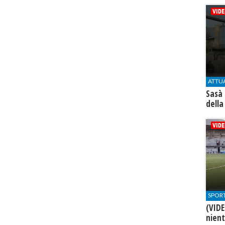
ATTU
Sasà 
della
SPOR
(VIDE
nien