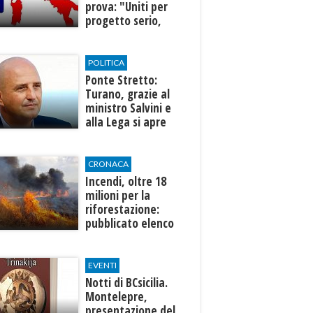
prova: "Uniti per
progetto serio,
credibile e
condiviso"
POLITICA
Ponte Stretto:
Turano, grazie al
ministro Salvini e
alla Lega si apre
una nuova fase per
la Sicilia
CRONACA
Incendi, oltre 18
milioni per la
riforestazione:
pubblicato elenco
progetti
ammissibili
EVENTI
Notti di BCsicilia.
Montelepre,
presentazione del