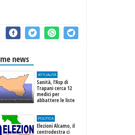
ime news
ATTUALITÀ
Sanità, l'Asp di
Trapani cerca 12
medici per
abbattere le liste
d'attesa
POLITICA
Elezioni Alcamo, il
centrodestra ci