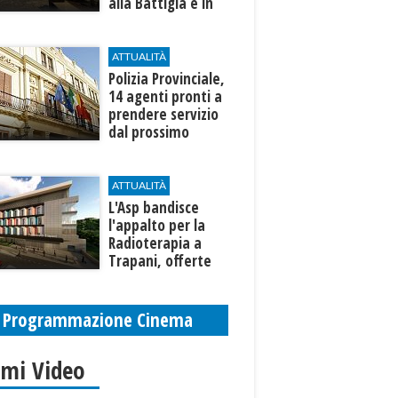
alla Battigia e in
zona Canalotto
ATTUALITÀ
​Polizia Provinciale,
14 agenti pronti a
prendere servizio
dal prossimo
autunno
ATTUALITÀ
L'Asp bandisce
l'appalto per la
Radioterapia a
Trapani, offerte
entro l'8 ottobre
Programmazione Cinema
imi Video