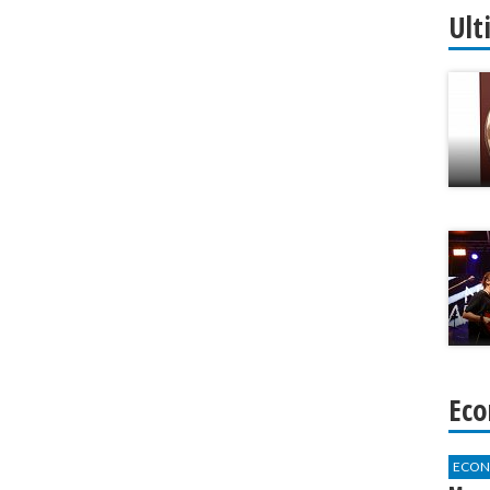
Ult
Eco
ECON