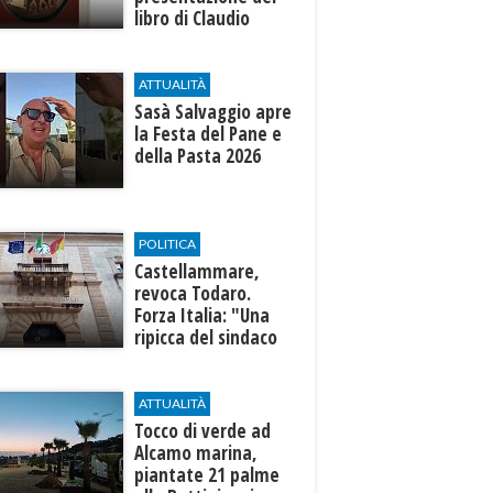
libro di Claudio
D’Angelo “Trinakija”
ATTUALITÀ
Sasà Salvaggio apre
la Festa del Pane e
della Pasta 2026
POLITICA
Castellammare,
revoca Todaro.
Forza Italia: "Una
ripicca del sindaco
Fausto"
ATTUALITÀ
Tocco di verde ad
Alcamo marina,
piantate 21 palme