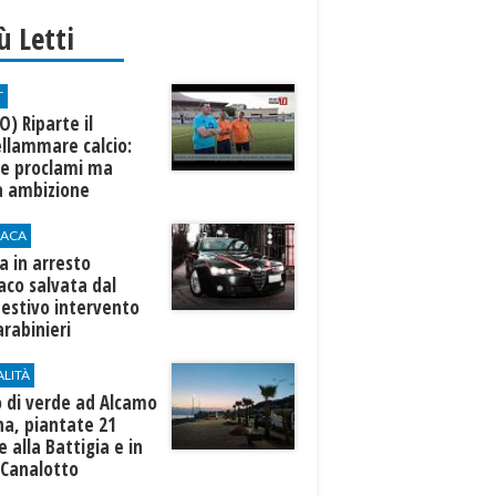
iù Letti
T
O) Riparte il
llammare calcio:
te proclami ma
a ambizione
ACA
 in arresto
aco salvata dal
estivo intervento
arabinieri
ALITÀ
 di verde ad Alcamo
na, piantate 21
 alla Battigia e in
 Canalotto