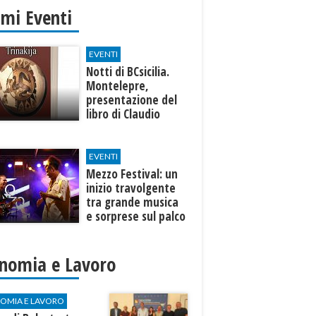
imi Eventi
EVENTI
Notti di BCsicilia.
Montelepre,
presentazione del
libro di Claudio
D’Angelo “Trinakija”
EVENTI
Mezzo Festival: un
inizio travolgente
tra grande musica
e sorprese sul palco
nomia e Lavoro
OMIA E LAVORO