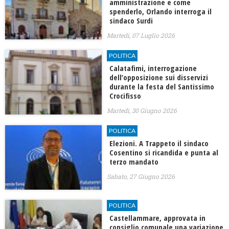
amministrazione e come
spenderlo, Orlando interroga il
sindaco Surdi
Martedì, 07 Luglio 2026
POLITICA
Calatafimi, interrogazione
dell’opposizione sui disservizi
durante la festa del Santissimo
Crocifisso
Martedì, 30 Giugno 2026
POLITICA
Elezioni. A Trappeto il sindaco
Cosentino si ricandida e punta al
terzo mandato
Sabato, 27 Giugno 2026
POLITICA
Castellammare, approvata in
consiglio comunale una variazione