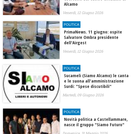
Alcamo
Venerdì, 12 Giugno 2026
POLITICA
PrimaNews. 11 giugno: ospite
Salvatore Ombra presidente
dell'Airgest
Venerdì, 12 Giugno 2026
POLITICA
Sucameli (Siamo Alcamo) le canta
e le suona all'amministrazione
Surdi: "Spese discutibili"
Martedì, 09 Giugno 2026
POLITICA
Novità politica a Castellammare,
nasce il gruppo "Siamo Futuro"
Domenica, 31 Maggio 2026