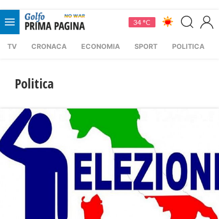
34 °C
TV
CRONACA
ECONOMIA
SPORT
POLITICA
Politica