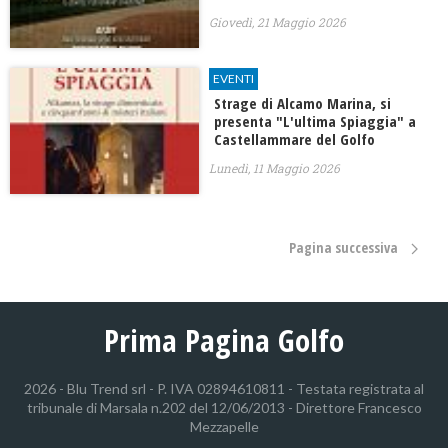
Giovedì, 21 Maggio 2026
EVENTI
Strage di Alcamo Marina, si
presenta "L'ultima Spiaggia" a
Castellammare del Golfo
Lunedì, 11 Maggio 2026
Pagina successiva
Prima Pagina Golfo
2026 - Blu Trend srl - P. IVA 02894610811 - Testata registrata al
tribunale di Marsala n.202 del 12/06/2013 - Direttore Francesco
Mezzapelle