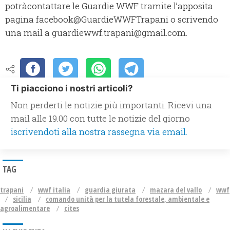
potràcontattare le Guardie WWF tramite l’apposita
pagina facebook@GuardieWWFTrapani o scrivendo
una mail a guardiewwf.trapani@gmail.com.
Ti piacciono i nostri articoli?
Non perderti le notizie più importanti. Ricevi una
mail alle 19.00 con tutte le notizie del giorno
iscrivendoti alla nostra rassegna via email.
TAG
trapani
wwf italia
guardia giurata
mazara del vallo
wwf
sicilia
comando unità per la tutela forestale, ambientale e
agroalimentare
cites