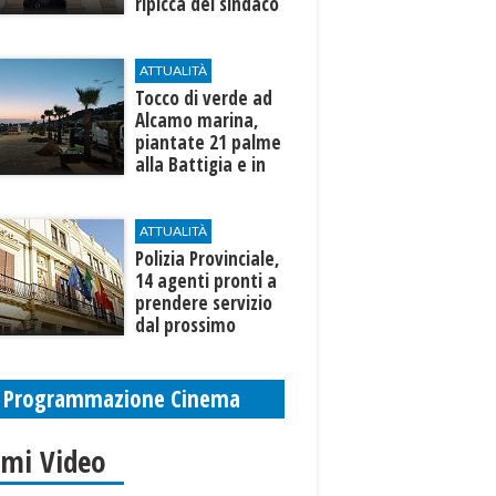
ripicca del sindaco
Fausto"
ATTUALITÀ
Tocco di verde ad
Alcamo marina,
piantate 21 palme
alla Battigia e in
zona Canalotto
ATTUALITÀ
​Polizia Provinciale,
14 agenti pronti a
prendere servizio
dal prossimo
autunno
Programmazione Cinema
imi Video