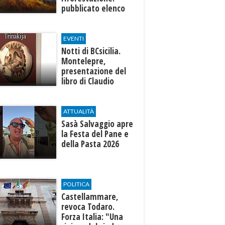
pubblicato elenco
progetti
ammissibili
EVENTI
Notti di BCsicilia.
Montelepre,
presentazione del
libro di Claudio
D’Angelo “Trinakija”
ATTUALITÀ
Sasà Salvaggio apre
la Festa del Pane e
della Pasta 2026
POLITICA
Castellammare,
revoca Todaro.
Forza Italia: "Una