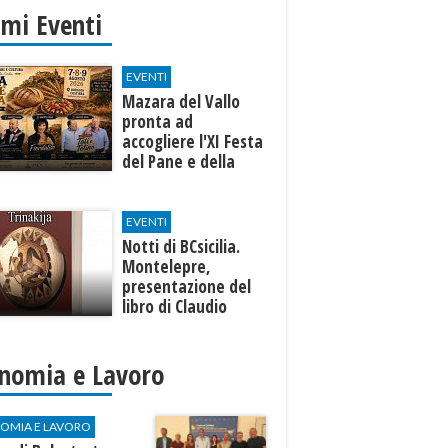
imi Eventi
EVENTI
Mazara del Vallo
pronta ad
accogliere l'XI Festa
del Pane e della
Pasta
EVENTI
Notti di BCsicilia.
Montelepre,
presentazione del
libro di Claudio
D’Angelo “Trinakija”
nomia e Lavoro
OMIA E LAVORO