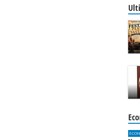
Ult
Eco
ECON