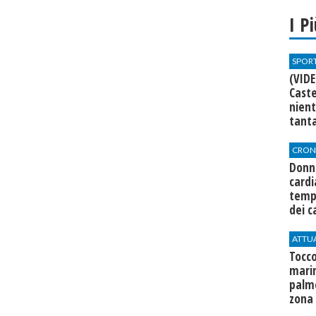
I P
SPOR
(VIDE
Caste
nien
tant
CRON
Donna
cardi
temp
dei c
ATTU
Tocco
mari
palme
zona