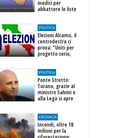
medici per
abbattere le liste
d'attesa
POLITICA
Elezioni Alcamo, il
centrodestra ci
prova: "Uniti per
progetto serio,
credibile e
condiviso"
POLITICA
Ponte Stretto:
Turano, grazie al
ministro Salvini e
alla Lega si apre
una nuova fase per
la Sicilia
CRONACA
Incendi, oltre 18
milioni per la
riforestazione: