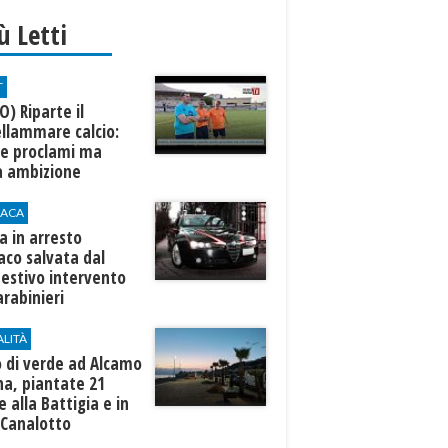
iù Letti
T
O) Riparte il
llammare calcio:
te proclami ma
a ambizione
ACA
 in arresto
aco salvata dal
estivo intervento
arabinieri
ALITÀ
 di verde ad Alcamo
na, piantate 21
 alla Battigia e in
 Canalotto