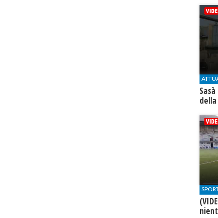
ATTU
Sasà 
della
SPOR
(VIDE
nien