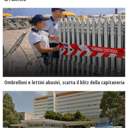
Ombrelloni e lettini abusivi, scatta il blitz della capitaneria