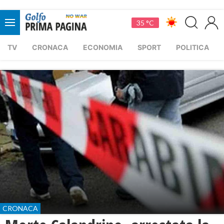
35 °C
TV
CRONACA
ECONOMIA
SPORT
POLITICA
CRONACA