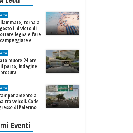
ACA
ellammare, torna a
gosto il divieto di
ortare legna e fare
, campeggiare e
ttare sulle spiagge
ACA
ato muore 24 ore
il parto, indagine
 procura
ACA
 tamponamento a
a tra veicoli. Code
ngresso di Palermo
imi Eventi