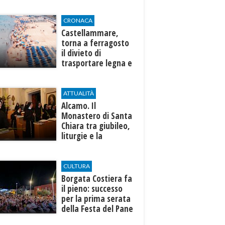
CRONACA
Castellammare,
torna a ferragosto
il divieto di
trasportare legna e
fare falò,
campeggiare e
pernottare sulle
ATTUALITÀ
spiagge
Alcamo. Il
Monastero di Santa
Chiara tra giubileo,
liturgie e la
presentazione del
nuovo volume di
Monica Maria
CULTURA
Agosta
​Borgata Costiera fa
il pieno: successo
per la prima serata
della Festa del Pane
e della Pasta