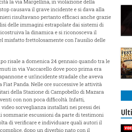
ità la via Margellina, in violazione della
stop causava il grave incidente e si dava alla
binieri risultavano pertanto efficaci anche grazie
isi delle immagini estrapolate dai sistemi di
ricostruiva la dinamica e si riconosceva il
l misfatto frettolosamente con l’ausilio delle
empo risale a domenica 24 gennaio quando tra le
rvenuti in via Vaccarello dove poco prima era
 capannone e un’incidente stradale che aveva
Fiat Panda. Nelle ore successive le attività
litari della Stazione di Campobello di Mazara
enti con non poca difficoltà. Infatti,
i video sorveglianza installati nei pressi dei
Ult
 di sommarie escussioni da parte di testimoni
a di verificare e individuare quali autori il
complice, dopo un diverbio nato con il