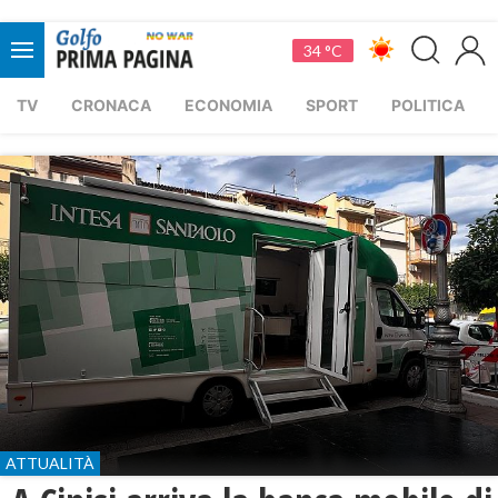
34 °C
TV
CRONACA
ECONOMIA
SPORT
POLITICA
ATTUALITÀ