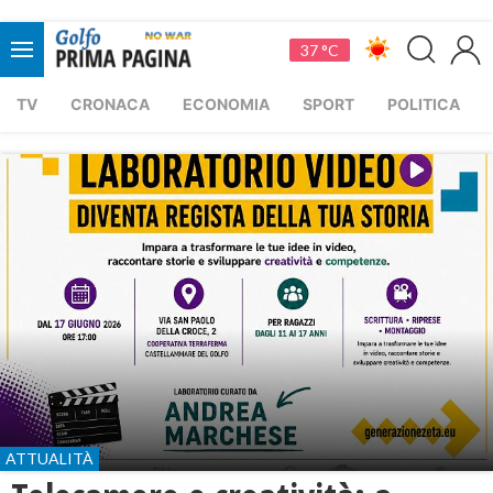
37 °C
TV
CRONACA
ECONOMIA
SPORT
POLITICA
ATTUALITÀ