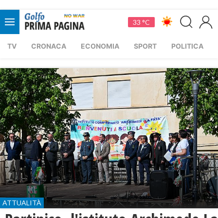
33 °C
TV
CRONACA
ECONOMIA
SPORT
POLITICA
ATTUALITÀ