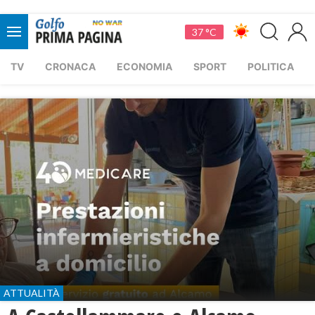
37 °C
TV
CRONACA
ECONOMIA
SPORT
POLITICA
ATTUALITÀ