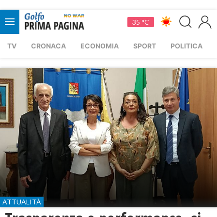
35 °C
TV
CRONACA
ECONOMIA
SPORT
POLITICA
ATTUALITÀ