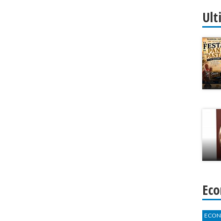
Ult
Eco
ECON