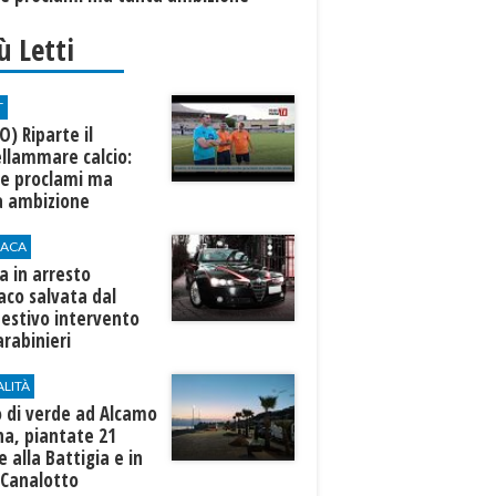
iù Letti
T
O) Riparte il
llammare calcio:
te proclami ma
a ambizione
ACA
 in arresto
aco salvata dal
estivo intervento
arabinieri
ALITÀ
 di verde ad Alcamo
na, piantate 21
 alla Battigia e in
 Canalotto