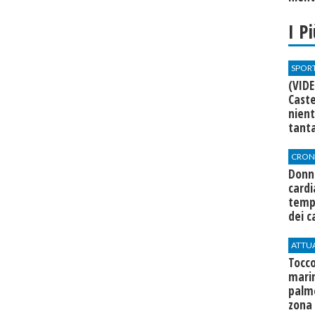
I P
SPOR
(VIDE
Caste
nien
tant
CRON
Donna
cardi
temp
dei c
ATTU
Tocco
mari
palme
zona