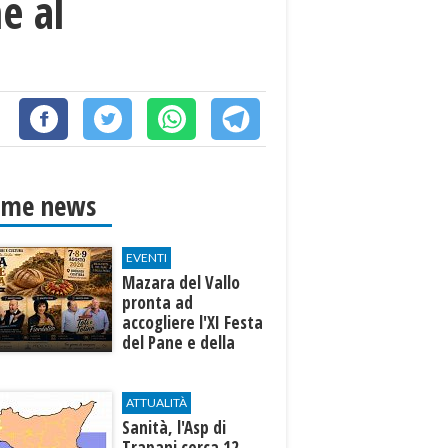
ne al
ime news
EVENTI
Mazara del Vallo
pronta ad
accogliere l'XI Festa
del Pane e della
Pasta
ATTUALITÀ
Sanità, l'Asp di
Trapani cerca 12