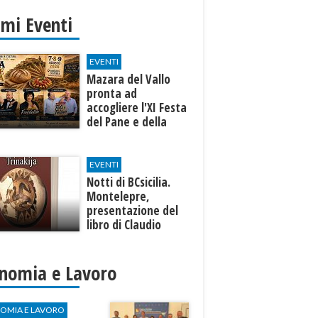
imi Eventi
EVENTI
Mazara del Vallo
pronta ad
accogliere l'XI Festa
del Pane e della
Pasta
EVENTI
Notti di BCsicilia.
Montelepre,
presentazione del
libro di Claudio
D’Angelo “Trinakija”
nomia e Lavoro
OMIA E LAVORO