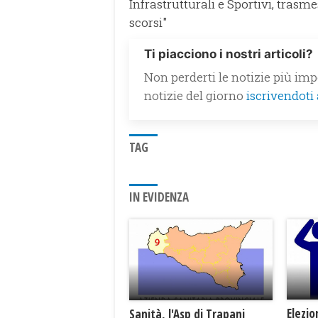
Infrastrutturali e Sportivi, trasmes
scorsi"
Ti piacciono i nostri articoli?
Non perderti le notizie più impo
notizie del giorno
iscrivendoti
TAG
IN EVIDENZA
Elezio
Sanità, l'Asp di Trapani