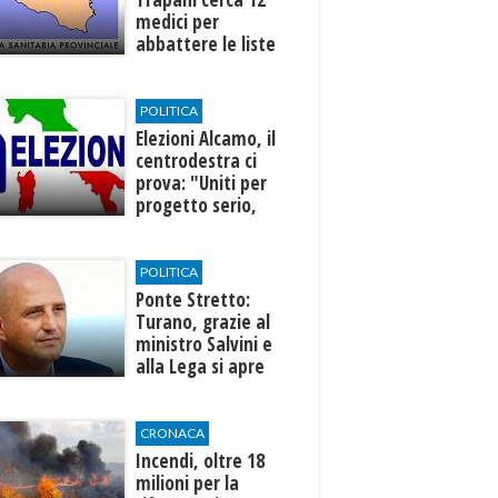
medici per
abbattere le liste
d'attesa
POLITICA
Elezioni Alcamo, il
centrodestra ci
prova: "Uniti per
progetto serio,
credibile e
condiviso"
POLITICA
Ponte Stretto:
Turano, grazie al
ministro Salvini e
alla Lega si apre
una nuova fase per
la Sicilia
CRONACA
Incendi, oltre 18
milioni per la