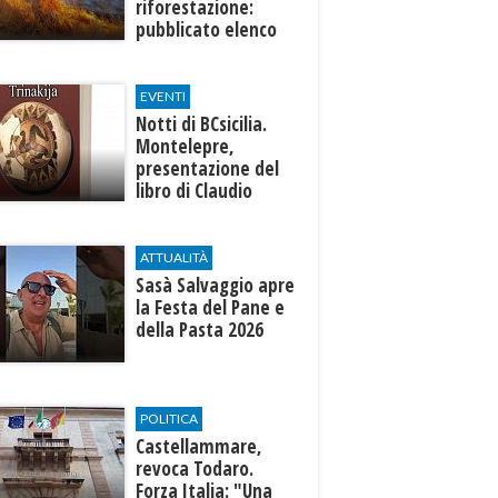
riforestazione:
pubblicato elenco
progetti
ammissibili
EVENTI
Notti di BCsicilia.
Montelepre,
presentazione del
libro di Claudio
D’Angelo “Trinakija”
ATTUALITÀ
Sasà Salvaggio apre
la Festa del Pane e
della Pasta 2026
POLITICA
Castellammare,
revoca Todaro.
Forza Italia: "Una