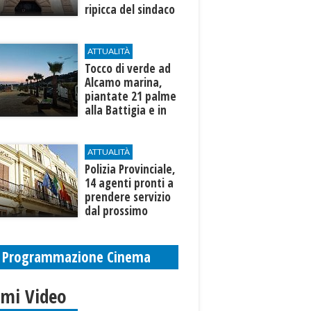
ripicca del sindaco
Fausto"
ATTUALITÀ
Tocco di verde ad
Alcamo marina,
piantate 21 palme
alla Battigia e in
zona Canalotto
ATTUALITÀ
​Polizia Provinciale,
14 agenti pronti a
prendere servizio
dal prossimo
autunno
Programmazione Cinema
imi Video