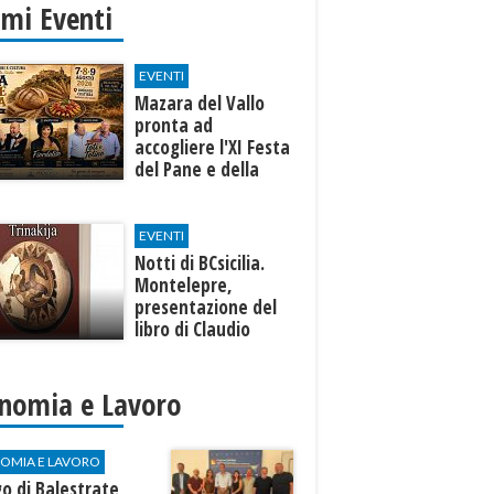
imi Eventi
EVENTI
Mazara del Vallo
pronta ad
accogliere l'XI Festa
del Pane e della
Pasta
EVENTI
Notti di BCsicilia.
Montelepre,
presentazione del
libro di Claudio
D’Angelo “Trinakija”
nomia e Lavoro
OMIA E LAVORO
o di Balestrate,