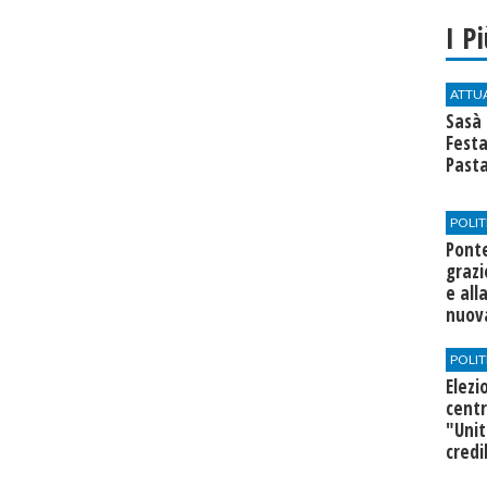
I P
ATTU
Sasà 
Festa
Past
POLIT
Ponte
grazi
e all
nuova
POLIT
Elezi
centr
"Unit
credi