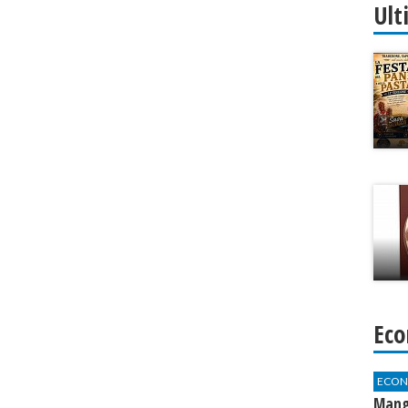
Ult
Eco
ECON
Mang