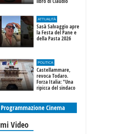
libro di Claudio
D’Angelo “Trinakija”
ATTUALITÀ
Sasà Salvaggio apre
la Festa del Pane e
della Pasta 2026
POLITICA
Castellammare,
revoca Todaro.
Forza Italia: "Una
ripicca del sindaco
Fausto"
Programmazione Cinema
imi Video