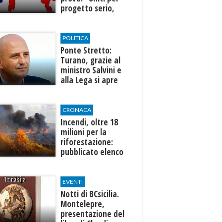
progetto serio,
credibile e
condiviso"
POLITICA
Ponte Stretto:
Turano, grazie al
ministro Salvini e
alla Lega si apre
una nuova fase per
la Sicilia
CRONACA
Incendi, oltre 18
milioni per la
riforestazione:
pubblicato elenco
progetti
ammissibili
EVENTI
Notti di BCsicilia.
Montelepre,
presentazione del