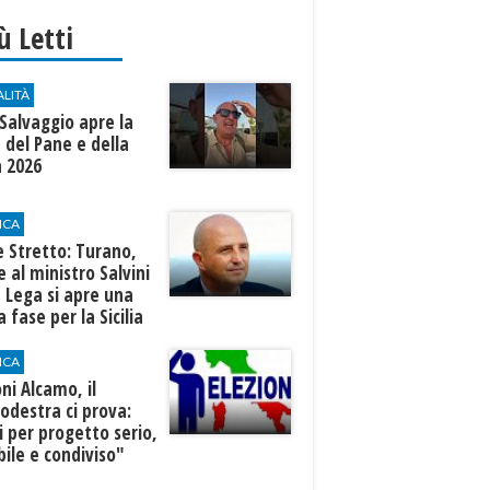
iù Letti
ALITÀ
Salvaggio apre la
 del Pane e della
a 2026
ICA
 Stretto: Turano,
e al ministro Salvini
a Lega si apre una
 fase per la Sicilia
ICA
oni Alcamo, il
odestra ci prova:
i per progetto serio,
bile e condiviso"