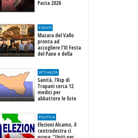
Pasta 2026
EVENTI
Mazara del Vallo
pronta ad
accogliere l'XI Festa
del Pane e della
Pasta
ATTUALITÀ
Sanità, l'Asp di
Trapani cerca 12
medici per
abbattere le liste
d'attesa
POLITICA
Elezioni Alcamo, il
centrodestra ci
prova: "Uniti per