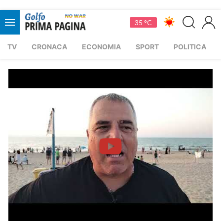
35 °C
TV
CRONACA
ECONOMIA
SPORT
POLITICA