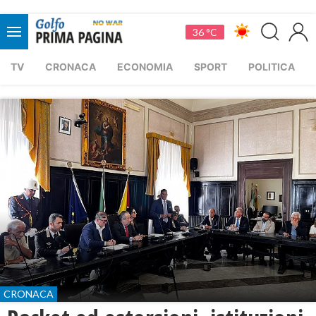
36 °C
TV
CRONACA
ECONOMIA
SPORT
POLITICA
CRONACA