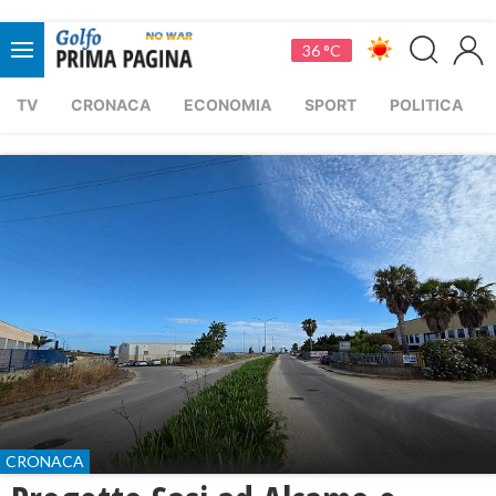
36 °C
TV
CRONACA
ECONOMIA
SPORT
POLITICA
CRONACA