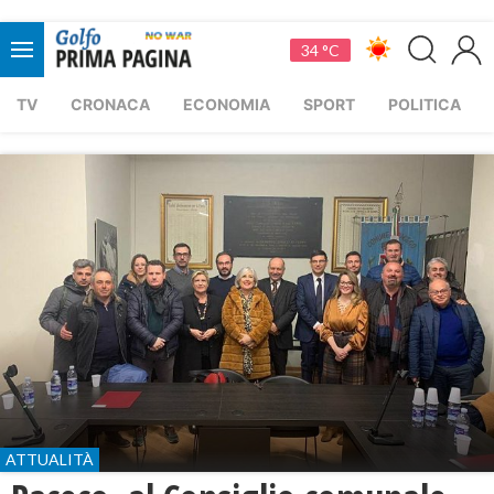
34 °C
TV
CRONACA
ECONOMIA
SPORT
POLITICA
ATTUALITÀ