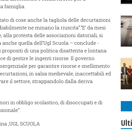
a famiglia.
ato di cose anche la tagliola delle decurtazioni
diabilmente ne minano la riuscita”.“E’ da mesi
 alla protesta delle associazioni datoriali, si
anche quella dell’Ugl Scuola – conclude -
 propositi di una politica disattenta e lontana
e di gestire le ingenti risorse. Il governo
mergenziale per garantire risorse e snellimento
ecurtazioni, in salsa medievale, inaccettabili ed
vare il settore, strappandolo dalla deriva
ori in obbligo scolastico, di disoccupati e di
ssionale”.
Ult
sina ,UGL SCUOLA