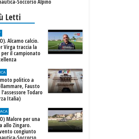
nautica-Soccorso Alpino
iù Letti
T
O). Alcamo calcio.
r Virga traccia la
 per il campionato
cellenza
ICA
moto politico a
ellammare, Fausto
a l'assessore Todaro
rza Italia)
ACA
EO) Malore per una
 allo Zingaro.
rvento congiunto
nautica-Soccorso