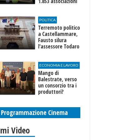
1.853 associazioni
aderenti
POLITICA
Terremoto politico
a Castellammare,
Fausto silura
l'assessore Todaro
(e Forza Italia)
ECONOMIA E LAVORO
Mango di
Balestrate, verso
un consorzio tra i
produttori?
Programmazione Cinema
imi Video