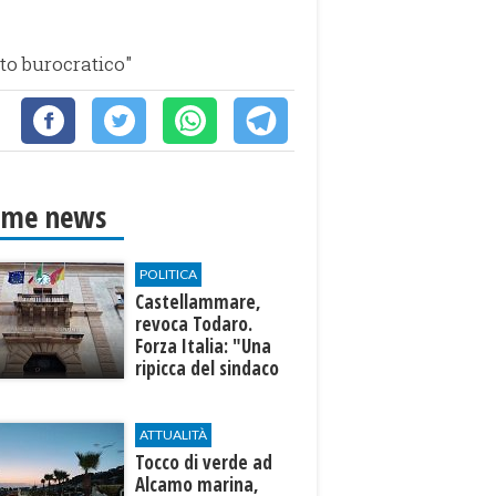
to burocratico"
ime news
POLITICA
Castellammare,
revoca Todaro.
Forza Italia: "Una
ripicca del sindaco
Fausto"
ATTUALITÀ
Tocco di verde ad
Alcamo marina,