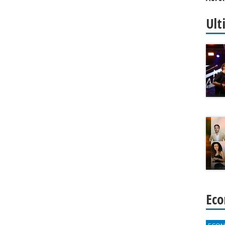
Alpin
Ult
Eco