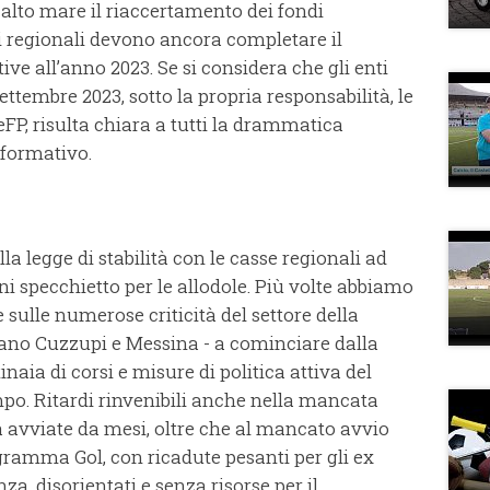
 alto mare il riaccertamento dei fondi
i regionali devono ancora completare il
ive all’anno 2023. Se si considera che gli enti
ttembre 2023, sotto la propria responsabilità, le
eFP, risulta chiara a tutti la drammatica
 formativo.
la legge di stabilità con le casse regionali ad
ni specchietto per le allodole. Più volte abbiamo
e sulle numerose criticità del settore della
ano Cuzzupi e Messina - a cominciare dalla
aia di corsi e misure di politica attiva del
po. Ritardi rinvenibili anche nella mancata
à avviate da mesi, oltre che al mancato avvio
ogramma Gol, con ricadute pesanti per gli ex
nza, disorientati e senza risorse per il