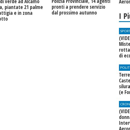
​Polizia Provinciale, 14 agenti
 di verde ad Alcamo
Aero
pronti a prendere servizio
a, piantate 21 palme
dal prossimo autunno
attigia e in zona
I P
otto
SPOR
(VIDE
Miste
rotta
di ec
POLIT
Terre
Cast
silur
(e Fo
CRON
(VID
donna
Inte
Aero