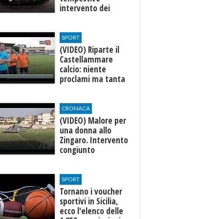
intervento dei
carabinieri
SPORT
(VIDEO) Riparte il
Castellammare
calcio: niente
proclami ma tanta
ambizione
CRONACA
(VIDEO) Malore per
una donna allo
Zingaro. Intervento
congiunto
Aeronautica-
Soccorso Alpino
SPORT
Tornano i voucher
sportivi in Sicilia,
ecco l'elenco delle