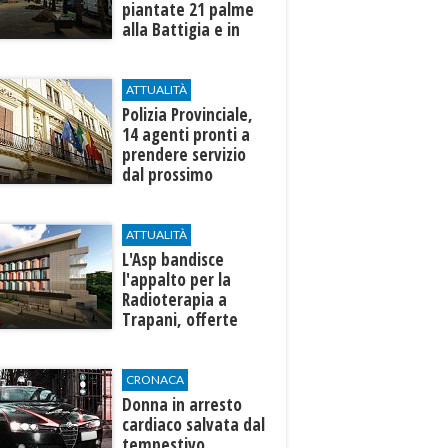
piantate 21 palme
alla Battigia e in
zona Canalotto
ATTUALITÀ
​Polizia Provinciale,
14 agenti pronti a
prendere servizio
dal prossimo
autunno
ATTUALITÀ
L'Asp bandisce
l'appalto per la
Radioterapia a
Trapani, offerte
entro l'8 ottobre
CRONACA
Donna in arresto
cardiaco salvata dal
tempestivo