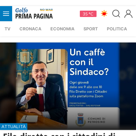
35 °C
TV
CRONACA
ECONOMIA
SPORT
POLITICA
ATTUALITÀ