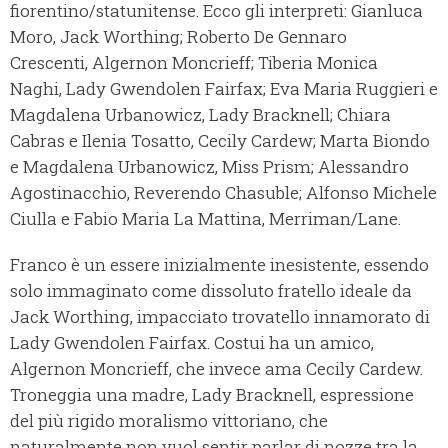
fiorentino/statunitense. Ecco gli interpreti: Gianluca
Moro, Jack Worthing; Roberto De Gennaro
Crescenti, Algernon Moncrieff; Tiberia Monica
Naghi, Lady Gwendolen Fairfax; Eva Maria Ruggieri e
Magdalena Urbanowicz, Lady Bracknell; Chiara
Cabras e Ilenia Tosatto, Cecily Cardew; Marta Biondo
e Magdalena Urbanowicz, Miss Prism; Alessandro
Agostinacchio, Reverendo Chasuble; Alfonso Michele
Ciulla e Fabio Maria La Mattina, Merriman/Lane.
Franco è un essere inizialmente inesistente, essendo
solo immaginato come dissoluto fratello ideale da
Jack Worthing, impacciato trovatello innamorato di
Lady Gwendolen Fairfax. Costui ha un amico,
Algernon Moncrieff, che invece ama Cecily Cardew.
Troneggia una madre, Lady Bracknell, espressione
del più rigido moralismo vittoriano, che
naturalmente non vuol sentir parlar di nozze tra la