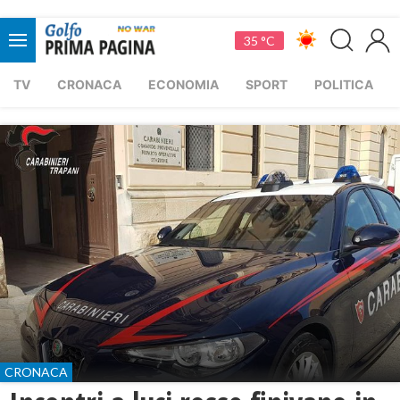
35 °C
TV
CRONACA
ECONOMIA
SPORT
POLITICA
CRONACA