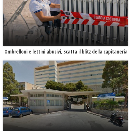
Ombrelloni e lettini abusivi, scatta il blitz della capitaneria