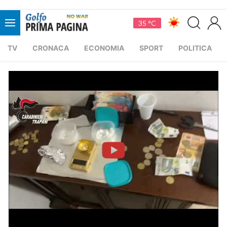
35 °C
TV
CRONACA
ECONOMIA
SPORT
POLITICA