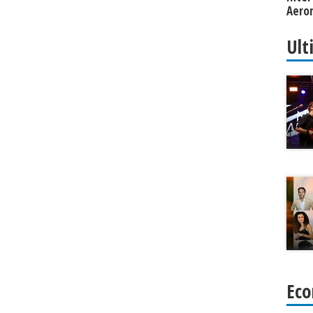
Aero
Alpin
Ult
Eco