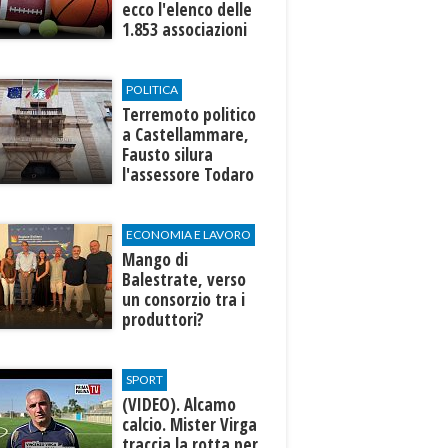
ecco l'elenco delle
1.853 associazioni
aderenti
POLITICA
Terremoto politico
a Castellammare,
Fausto silura
l'assessore Todaro
(e Forza Italia)
ECONOMIA E LAVORO
Mango di
Balestrate, verso
un consorzio tra i
produttori?
SPORT
(VIDEO). Alcamo
calcio. Mister Virga
traccia la rotta per