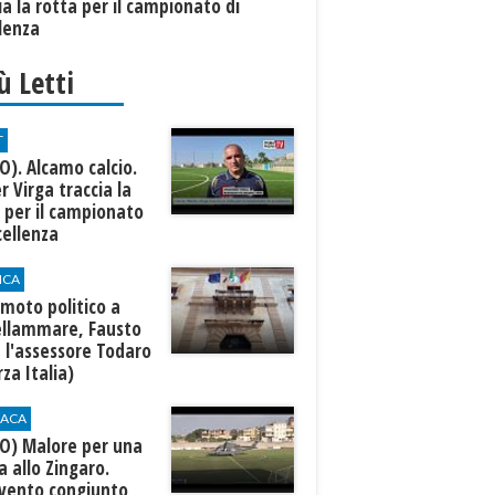
ia la rotta per il campionato di
lenza
iù Letti
T
O). Alcamo calcio.
r Virga traccia la
 per il campionato
cellenza
ICA
moto politico a
ellammare, Fausto
a l'assessore Todaro
rza Italia)
ACA
EO) Malore per una
 allo Zingaro.
rvento congiunto