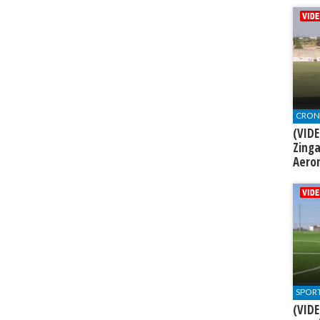
CRON
(VIDE
Zinga
Aero
SPOR
(VIDE