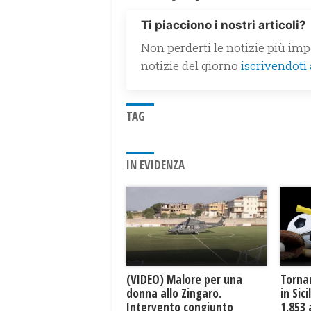
Ti piacciono i nostri articoli?
Non perderti le notizie più impo
notizie del giorno
iscrivendoti
TAG
IN EVIDENZA
(VIDEO) Malore per una
Tornan
donna allo Zingaro.
in Sic
Intervento congiunto
1.853 