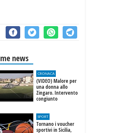
ime news
CRONACA
(VIDEO) Malore per
una donna allo
Zingaro. Intervento
congiunto
Aeronautica-
Soccorso Alpino
SPORT
Tornano i voucher
sportivi in Sicilia,