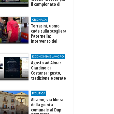
il campionato di
eccellenza
CRONACA
Terrasini, uomo
cade sulla scogliera
Paternella:
intervento del
soccorso alpino
ECONOMIA E LAVORO
Agosto ad Almar
Giardino di
Costanza: gusto,
tradizione e serate
esclusive aperte
anche agli ospiti
esterni
POLITICA
Alcamo, via libera
della giunta
comunale al Dup