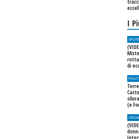
tracc
eccel
I P
SPOR
(VIDE
Miste
rotta
di ec
POLIT
Terre
Cast
silur
(e Fo
CRON
(VID
donna
Inte