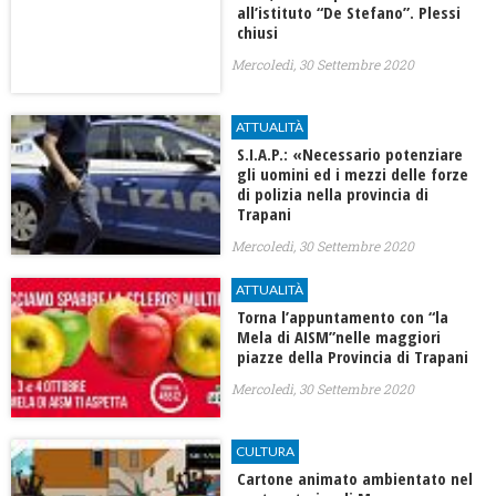
all’istituto “De Stefano”. Plessi
chiusi
Mercoledì, 30 Settembre 2020
ATTUALITÀ
S.I.A.P.: «Necessario potenziare
gli uomini ed i mezzi delle forze
di polizia nella provincia di
Trapani
Mercoledì, 30 Settembre 2020
ATTUALITÀ
Torna l’appuntamento con “la
Mela di AISM”nelle maggiori
piazze della Provincia di Trapani
Mercoledì, 30 Settembre 2020
CULTURA
Cartone animato ambientato nel