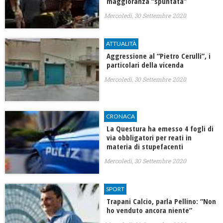
maggioranza “spuntata”
Mercoledì, 30 Settembre 2020
ATTUALITÀ
Aggressione al “Pietro Cerulli”, i
particolari della vicenda
Mercoledì, 30 Settembre 2020
CRONACA
La Questura ha emesso 4 fogli di
via obbligatori per reati in
materia di stupefacenti
Mercoledì, 30 Settembre 2020
SPORT
Trapani Calcio, parla Pellino: “Non
ho venduto ancora niente”