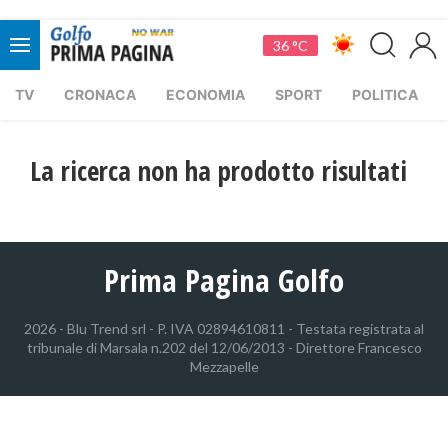
36 °C
TV
CRONACA
ECONOMIA
SPORT
POLITICA
La ricerca non ha prodotto risultati
Prima Pagina Golfo
2026 - Blu Trend srl - P. IVA 02894610811 - Testata registrata al
tribunale di Marsala n.202 del 12/06/2013 - Direttore Francesco
Mezzapelle