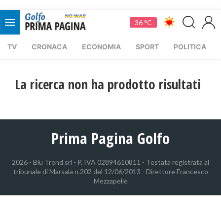
36 °C
TV
CRONACA
ECONOMIA
SPORT
POLITICA
La ricerca non ha prodotto risultati
Prima Pagina Golfo
2026 - Blu Trend srl - P. IVA 02894610811 - Testata registrata al
tribunale di Marsala n.202 del 12/06/2013 - Direttore Francesco
Mezzapelle