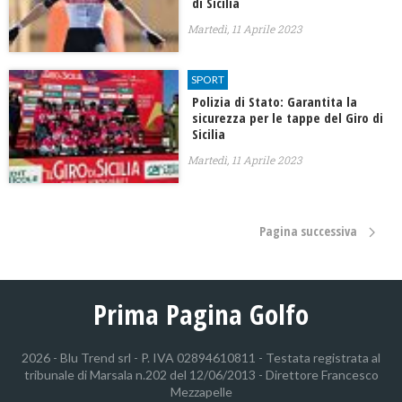
di Sicilia
Martedì, 11 Aprile 2023
SPORT
Polizia di Stato: Garantita la
sicurezza per le tappe del Giro di
Sicilia
Martedì, 11 Aprile 2023
Pagina successiva
Prima Pagina Golfo
2026 - Blu Trend srl - P. IVA 02894610811 - Testata registrata al
tribunale di Marsala n.202 del 12/06/2013 - Direttore Francesco
Mezzapelle