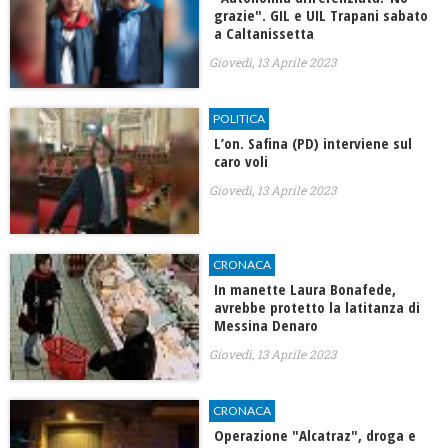
grazie". GIL e UIL Trapani sabato
a Caltanissetta
Giovedì, 13 Aprile 2023
POLITICA
L’on. Safina (PD) interviene sul
caro voli
Giovedì, 13 Aprile 2023
CRONACA
In manette Laura Bonafede,
avrebbe protetto la latitanza di
Messina Denaro
Giovedì, 13 Aprile 2023
CRONACA
Operazione "Alcatraz", droga e