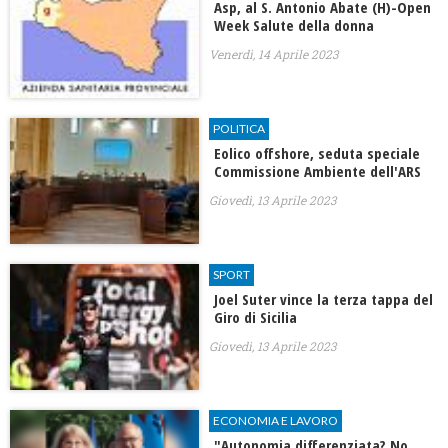
Asp, al S. Antonio Abate (H)-Open
Week Salute della donna
Venerdì, 14 Aprile 2023
POLITICA
Eolico offshore, seduta speciale
Commissione Ambiente dell'ARS
Giovedì, 13 Aprile 2023
SPORT
Joel Suter vince la terza tappa del
Giro di Sicilia
Giovedì, 13 Aprile 2023
ECONOMIA E LAVORO
"Autonomia differenziata? No