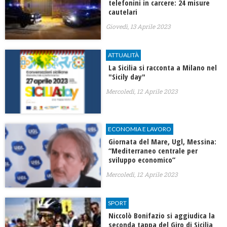
telefonini in carcere: 24 misure
cautelari
Giovedì, 13 Aprile 2023
ATTUALITÀ
La Sicilia si racconta a Milano nel
"Sicily day"
Mercoledì, 12 Aprile 2023
ECONOMIA E LAVORO
Giornata del Mare, Ugl, Messina:
“Mediterraneo centrale per
sviluppo economico”
Mercoledì, 12 Aprile 2023
SPORT
Niccolò Bonifazio si aggiudica la
seconda tappa del Giro di Sicilia