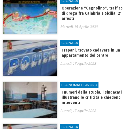
CRONACA
Operazione "Cagnolino", traffico
di droga fra Calabria e Sicilia: 21
arresti
Martedì, 18 Aprile 2023
CRONACA
Trapani, trovato cadavere in un
appartamento del centro
Lunedì, 17 Aprile 2023
ECONOMIA E LAVORO
I numeri della scuola, i sindacati
illustrano le criticità e chiedono
interventi
Lunedì, 17 Aprile 2023
CRONACA