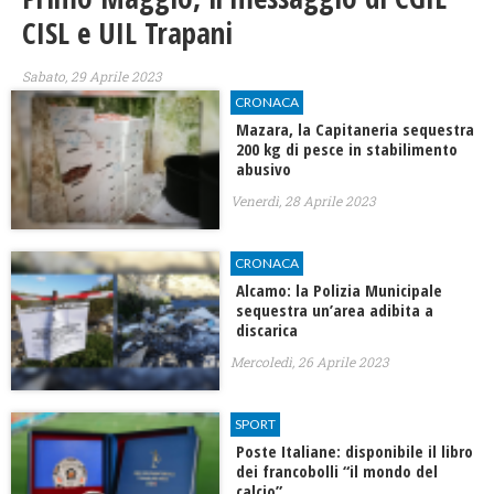
CISL e UIL Trapani
Sabato, 29 Aprile 2023
CRONACA
Mazara, la Capitaneria sequestra
200 kg di pesce in stabilimento
abusivo
Venerdì, 28 Aprile 2023
CRONACA
Alcamo: la Polizia Municipale
sequestra un’area adibita a
discarica
Mercoledì, 26 Aprile 2023
SPORT
Poste Italiane: disponibile il libro
dei francobolli “il mondo del
calcio”