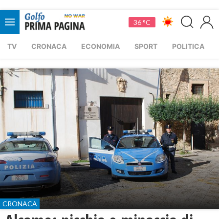
36 °C
TV
CRONACA
ECONOMIA
SPORT
POLITICA
CRONACA