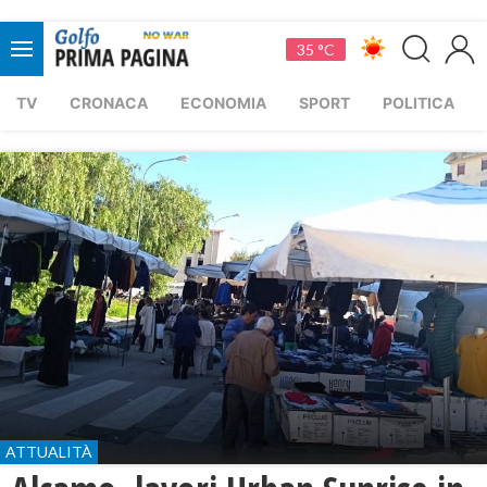
35 °C
TV
CRONACA
ECONOMIA
SPORT
POLITICA
ATTUALITÀ