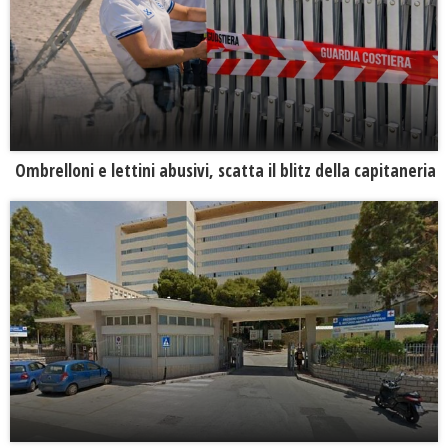
Ombrelloni e lettini abusivi, scatta il blitz della capitaneria