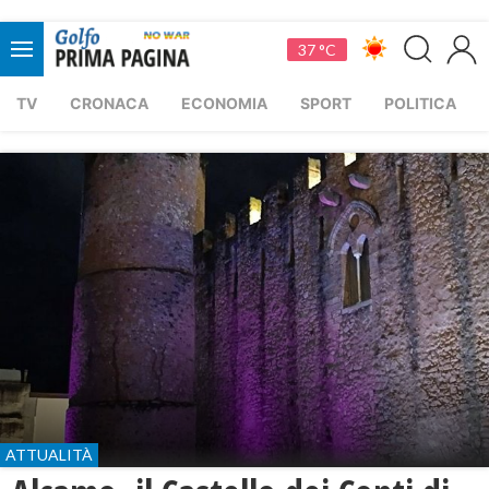
37 °C
TV
CRONACA
ECONOMIA
SPORT
POLITICA
ATTUALITÀ