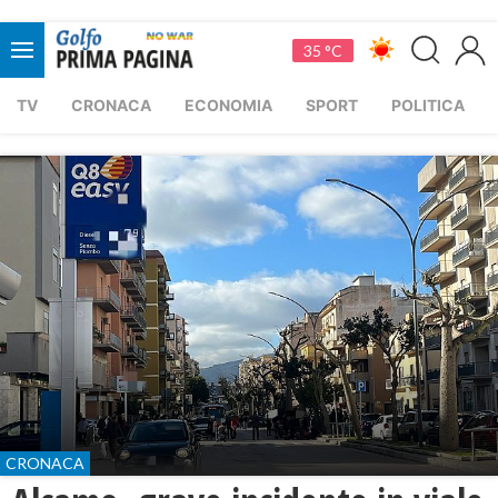
35 °C
TV
CRONACA
ECONOMIA
SPORT
POLITICA
CRONACA