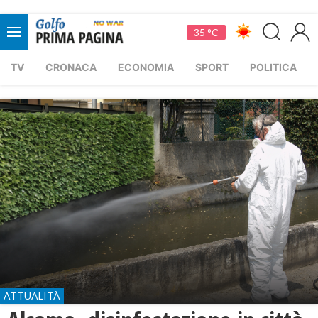
35 °C
TV
CRONACA
ECONOMIA
SPORT
POLITICA
ATTUALITÀ