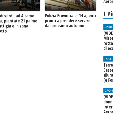
Aero
I P
​Polizia Provinciale, 14 agenti
 di verde ad Alcamo
pronti a prendere servizio
a, piantate 21 palme
dal prossimo autunno
attigia e in zona
SPOR
otto
(VIDE
Miste
rotta
di ec
POLIT
Terre
Cast
silur
(e Fo
CRON
(VID
donna
Inte
Aero