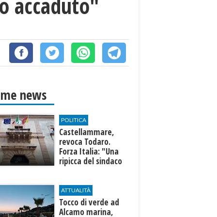
to accaduto"
ime news
POLITICA
Castellammare,
revoca Todaro.
Forza Italia: "Una
ripicca del sindaco
Fausto"
ATTUALITÀ
Tocco di verde ad
Alcamo marina,