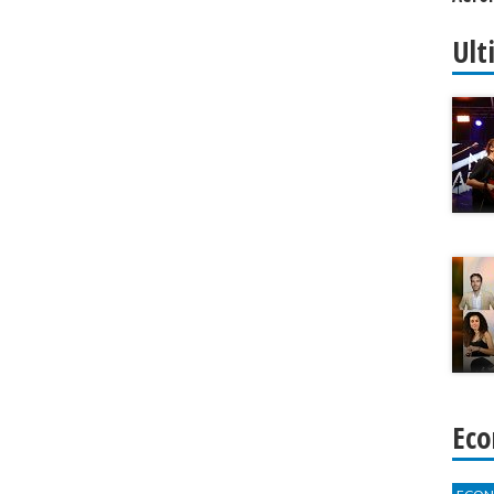
Alpin
Ult
Eco