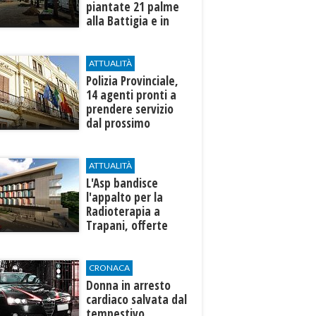
piantate 21 palme
alla Battigia e in
zona Canalotto
ATTUALITÀ
​Polizia Provinciale,
14 agenti pronti a
prendere servizio
dal prossimo
autunno
ATTUALITÀ
L'Asp bandisce
l'appalto per la
Radioterapia a
Trapani, offerte
entro l'8 ottobre
CRONACA
Donna in arresto
cardiaco salvata dal
tempestivo