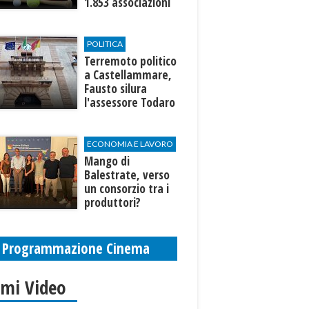
1.853 associazioni
aderenti
POLITICA
Terremoto politico
a Castellammare,
Fausto silura
l'assessore Todaro
(e Forza Italia)
ECONOMIA E LAVORO
Mango di
Balestrate, verso
un consorzio tra i
produttori?
Programmazione Cinema
imi Video