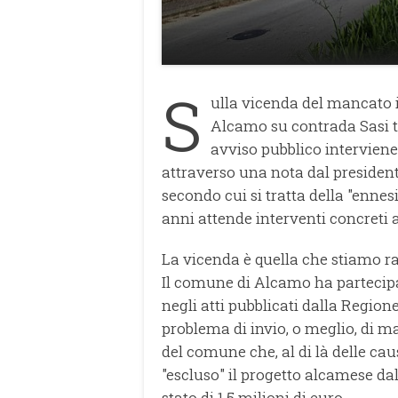
S
ulla vicenda del mancato 
Alcamo su contrada Sasi tr
avviso pubblico interviene
attraverso una nota dal preside
secondo cui si tratta della "enn
anni attende interventi concreti 
La vicenda è quella che stiamo ra
Il comune di Alcamo ha partecipa
negli atti pubblicati dalla Region
problema di invio, o meglio, di m
del comune che, al di là delle ca
"escluso" il progetto alcamese da
stato di 1,5 milioni di euro.