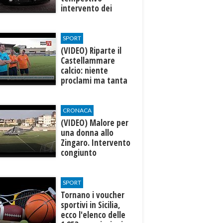
intervento dei
carabinieri
SPORT
(VIDEO) Riparte il
Castellammare
calcio: niente
proclami ma tanta
ambizione
CRONACA
(VIDEO) Malore per
una donna allo
Zingaro. Intervento
congiunto
Aeronautica-
Soccorso Alpino
SPORT
Tornano i voucher
sportivi in Sicilia,
ecco l'elenco delle