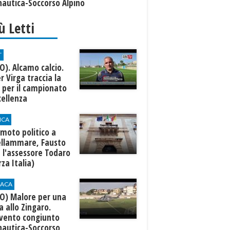
nautica-Soccorso Alpino
iù Letti
T
O). Alcamo calcio.
r Virga traccia la
 per il campionato
cellenza
ICA
moto politico a
ellammare, Fausto
a l'assessore Todaro
rza Italia)
ACA
EO) Malore per una
 allo Zingaro.
rvento congiunto
nautica-Soccorso