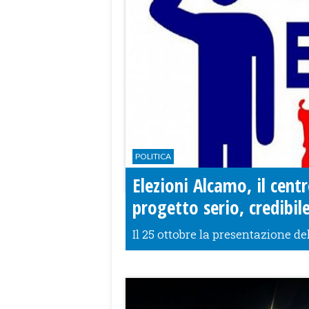
POLITICA
Elezioni Alcamo, il cent
progetto serio, credibil
Il 25 ottobre la presentazione d