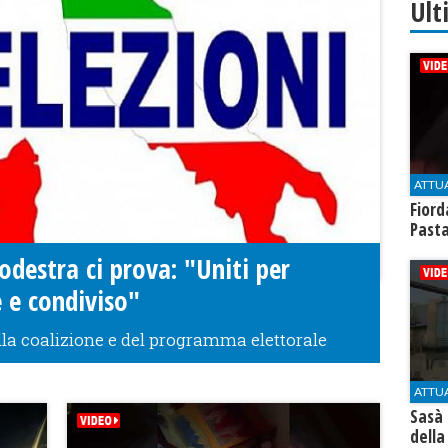
Ult
ATTU
Fiord
Past
rodestra ci prova: "Uniti per
e e condiviso"
ella coalizione e del programma elettorale
ATTU
Sasà 
della