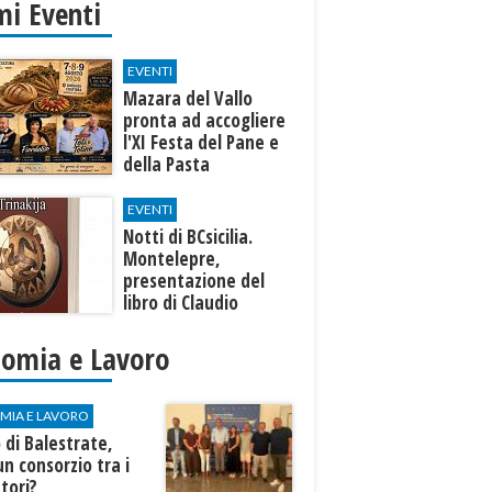
mi Eventi
EVENTI
Mazara del Vallo
pronta ad accogliere
l'XI Festa del Pane e
della Pasta
EVENTI
Notti di BCsicilia.
Montelepre,
presentazione del
libro di Claudio
D’Angelo “Trinakija”
nomia e Lavoro
MIA E LAVORO
di Balestrate,
un consorzio tra i
tori?