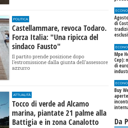
ECONO
Agosto
POLITICA
di Cos
Castellammare, revoca Todaro.
tradiz
esclus
Forza Italia: "Una ripicca del
agli os
sindaco Fausto"
ECONO
Mpe Ho
Il partito prende posizione dopo
Cep): 
l'estromissione dalla giunta dell'assessore
di euro
azzurro
indust
ECONO
Buy We
ATTUALITÀ
aperte
Tocco di verde ad Alcamo
incont
intern
marina, piantate 21 palme alla
Da 
Battigia e in zona Canalotto