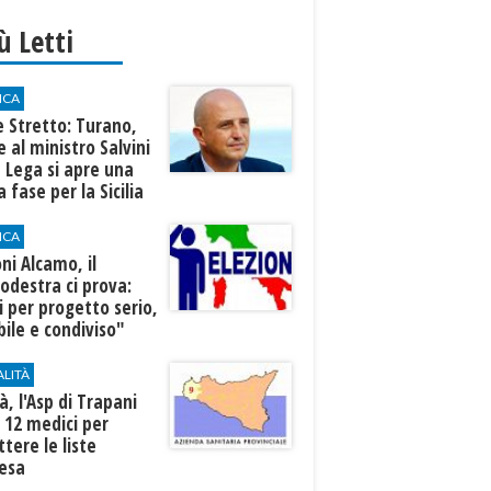
iù Letti
ICA
 Stretto: Turano,
e al ministro Salvini
a Lega si apre una
 fase per la Sicilia
ICA
oni Alcamo, il
odestra ci prova:
i per progetto serio,
bile e condiviso"
ALITÀ
à, l'Asp di Trapani
 12 medici per
tere le liste
tesa