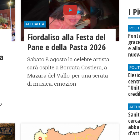
I P
ATTUALITÀ
POLIT
Fiordaliso alla Festa del
Ponte
grazi
Pane e della Pasta 2026
e all
nuova
ta
Sabato 8 agosto la celebre artista
sarà ospite a Borgata Costiera, a
POLIT
Elezi
Mazara del Vallo, per una serata
centr
di musica, emozion
"Unit
credi
o
ATTU
Sanit
cerca
abbat
d'at