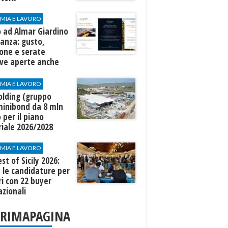
MIA E LAVORO
 ad Almar Giardino
tanza: gusto,
ione e serate
ive aperte anche
piti esterni
MIA E LAVORO
lding (gruppo
minibond da 8 mln
 per il piano
riale 2026/2028
MIA E LAVORO
st of Sicily 2026:
 le candidature per
ri con 22 buyer
azionali
PRIMAPAGINA